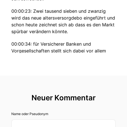
00:00:23: Zwei tausend sieben und zwanzig
wird das neue altersversorgdebo eingeführt und
schon heute zeichnet sich ab dass es den Markt
spürbar verändern könnte.
00:00:34: für Versicherer Banken und
Vorgesellschaften stellt sich dabei vor allem
eine Frage, wie viele Menschen werden ihre
bestehenden Riester-Verträge verlassen und in
das neue System wechseln.
00:00:45: Und wie groß ist das Interesse bei
denjenigen die bislang noch keine geförderte
Neuer Kommentar
Altersvorsorge abgeschlossen haben?
00:00:52: Antworten darauf liefern aktuelle
Name oder Pseudonym
Untersuchungen von Sirius Campus, Iforia und
dem digitalen Vermögensverwalter Quirion.