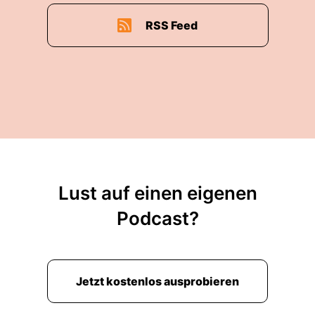
stellen und neue Beiträge künftig ins neue
RSS Feed
Fördersystem einzuzahlen.
00:02:42: Für Lebensversicherer hätte das
spürbare Konsequenzen.
00:02:46: Zusammen mit vollständigen
Vertragskündigungen würden die jährlichen
Beitragseinnahmen aus Riester-
Rentenversicherungen um rund drei Milliarden
Euro zurückgehen.
Lust auf einen eigenen
00:02:56: Das entspricht mehr als der Hälfte der
Podcast?
heutigen Beitragseinnahmen.
00:03:00: Euphoria-Geschäftsführer Martin
Gattung sieht deshalb klaren Handlungsbedarf,
Jetzt kostenlos ausprobieren
Versicherer müssten aktiv werden, um Abflüsse
aus ihren Riesterbeständen zu begrenzen.