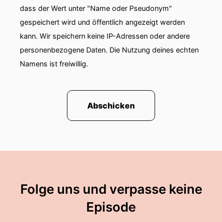
dass der Wert unter "Name oder Pseudonym"
wie sie mit ihrem Vertrag künftig umgehen
werden.
gespeichert wird und öffentlich angezeigt werden
kann. Wir speichern keine IP-Adressen oder andere
00:01:38: Rund sechzig Prozent sind noch
personenbezogene Daten. Die Nutzung deines echten
unentschlossen.
Namens ist freiwillig.
00:01:41: Viele möchten sich zunächst beraten
lassen.
Abschicken
00:01:44: Etwa jeder vierte Riesterkunde ist sich
allerdings bereits sicher in das neue
Altersvorsorge-Depot wechseln zu wollen.
00:01:51: Betrachtet man nur die Kunden, die
bereits eine Entscheidung getroffen haben zeigt
sich ein besonders deutliches Bild Bei Riester
Folge uns und verpasse keine
Rentenversicherungen würden laut Studie knapp
vierzig Prozent ihren Vertrag kündigen und ihr
Episode
angespartes Kapital vollständig in das neue